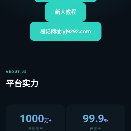
新人教程
易记网址:yj9292.com
ABOUT US
平台实力
1000
99.9
万+
%
注册用户
在线率