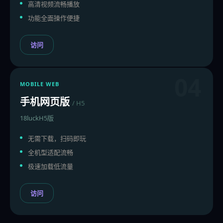
高清视频流畅播放
功能全面操作便捷
访问
04
MOBILE WEB
手机网页版
/ H5
18luckH5版
无需下载，扫码即玩
全机型适配流畅
极速加载低流量
访问