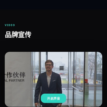
VIDEO
品牌宣传
开启声音