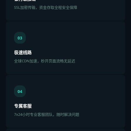
SSL加密传输，资金存取全程安全保障
03
极速线路
全球CDN加速，秒开页面流畅无延迟
04
专属客服
7x24小时专业客服团队，随时解决问题