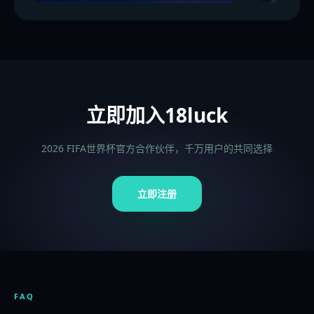
立即加入18luck
2026 FIFA世界杯官方合作伙伴，千万用户的共同选择
立即注册
FAQ