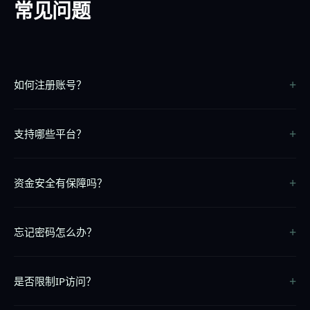
常见问题
+
如何注册账号？
点击页面上的"立即注册"按钮，按照提示填写信息即可完成注册，整个
+
过程只需30秒。
支持哪些平台？
我们支持iOS、Android、电脑网页版和手机H5版，覆盖所有主流平台
+
和设备。
资金安全有保障吗？
我们采用银行级SSL加密技术，资金存取全程安全保障，7x24小时系统
+
监控。
忘记密码怎么办？
请联系24小时在线客服，提供注册信息即可快速找回密码。
+
是否限制IP访问？